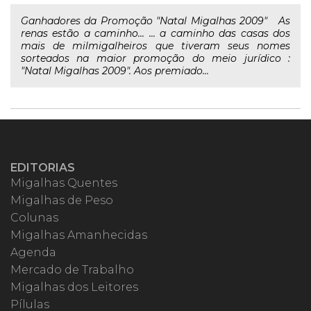
Ganhadores da Promoção "Natal Migalhas 2009" As
renas estão a caminho... ... a caminho das casas dos
mais de milmigalheiros que tiveram seus nomes
sorteados na maior promoção do meio jurídico :
"Natal Migalhas 2009". Aos premiado...
EDITORIAS
Migalhas Quentes
Migalhas de Peso
Colunas
Migalhas Amanhecidas
Agenda
Mercado de Trabalho
Migalhas dos Leitores
Pílulas