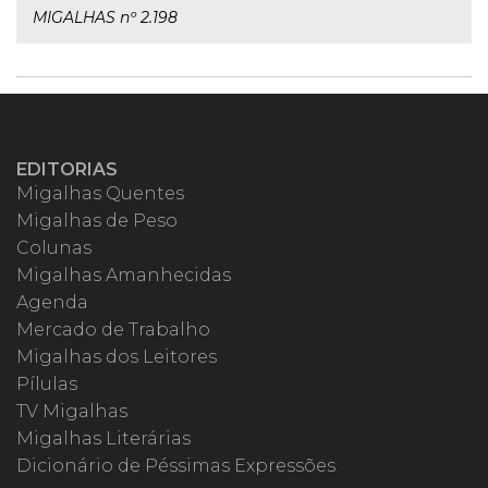
MIGALHAS nº 2.198
EDITORIAS
Migalhas Quentes
Migalhas de Peso
Colunas
Migalhas Amanhecidas
Agenda
Mercado de Trabalho
Migalhas dos Leitores
Pílulas
TV Migalhas
Migalhas Literárias
Dicionário de Péssimas Expressões