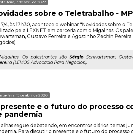
nta-feira, 7 de abril de 2022
ovidades sobre o Teletrabalho - MP
 7/4, às 17h30, acontece o webinar "Novidades sobre o Tel
lizado pela LEXNET em parceria com o Migalhas. Os pale
wartsman, Gustavo Ferreira e Agostinho Zechin Pereir
ócios).
..Migalhas. Os palestrantes são
Sérgio
Schwartsman, Gustavo
ereira (LEMOS Advocacia Para Negócios).
rta-feira, 15 de abril de 2020
 presente e o futuro do processo 
e pandemia
alhas segue debatendo, em encontros diários, temas ju
demia. Para discutir o presente e o futuro do processo 