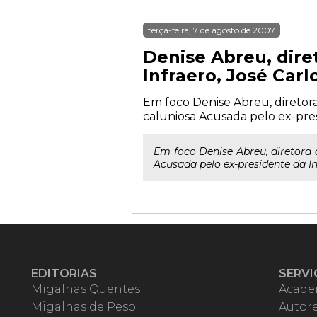
terça-feira, 7 de agosto de 2007
Denise Abreu, dire
Infraero, José Carl
Em foco Denise Abreu, diretora
caluniosa Acusada pelo ex-presi
Em foco Denise Abreu, diretora 
Acusada pelo ex-presidente da Inf
EDITORIAS
SERVI
Migalhas Quentes
Acade
Migalhas de Peso
Autor