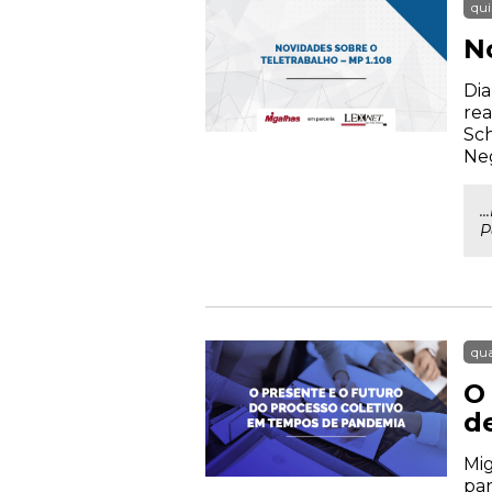
qui
N
Dia
rea
Sch
Neg
.
P
qua
O
d
Mig
pan