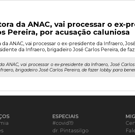
tora da ANAC, vai processar o ex-p
os Pereira, por acusação caluniosa
 da ANAC, vai processar o ex-presidente da Infraero, José
dente da Infraero, brigadeiro José Carlos Pereira, de faze
da ANAC, vai processar o ex-presidente da Infraero, José Carlos
raero, brigadeiro José Carlos Pereira, de fazer lobby para benefi
ÇOS
ESPECIAIS
MI
mia
#covid19
Cen
es
dr. Pintassilgo
Fal