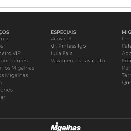
ÇOS
ESPECIAIS
MI
mia
#covid19
Cen
es
dr. Pintassilgo
Fal
eiro VIP
Lula Fala
Apo
spondentes
Vazamentos Lava Jato
Fom
órios Migalhas
Per
os Migalhas
Ter
a
Qu
órios
ar