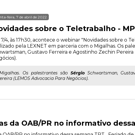
nta-feira, 7 de abril de 2022
ovidades sobre o Teletrabalho - MP
 7/4, às 17h30, acontece o webinar "Novidades sobre o Tel
lizado pela LEXNET em parceria com o Migalhas. Os pale
wartsman, Gustavo Ferreira e Agostinho Zechin Pereir
ócios).
..Migalhas. Os palestrantes são
Sérgio
Schwartsman, Gustavo
ereira (LEMOS Advocacia Para Negócios).
cias da OAB/PR no informativo des
da OAB/PR no informativo dessa semana TRT Feriado de 