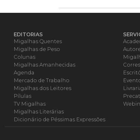
EDITORIAS
SERVI
Migalhas Quentes
Acade
Migalhas de Peso
Autor
Colunas
Migalh
Migalhas Amanhecidas
Corre
Agenda
Escrit
Mercado de Trabalho
Event
Migalhas dos Leitores
Livrari
Pílulas
Precat
TV Migalhas
Webin
Migalhas Literárias
Dicionário de Péssimas Expressões