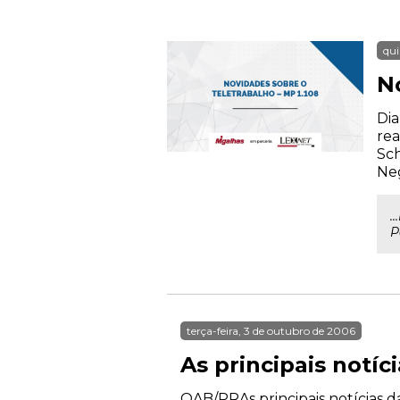
qui
N
Dia
rea
Sch
Neg
.
P
terça-feira, 3 de outubro de 2006
As principais notí
OAB/PRAs principais notícias 