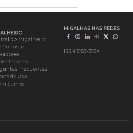
MIGALHAS NAS REDES
GALHEIRO
tral do Migalheiro
e Conosco
ISSN 1983-392X
iadores
entadores
guntas Frequentes
mos de Uso
em Somos