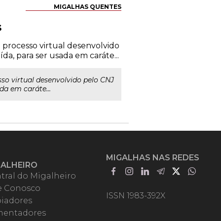
MIGALHAS QUENTES
s
 processo virtual desenvolvido
ída, para ser usada em caráte...
so virtual desenvolvido pelo CNJ
da em caráte...
MIGALHAS NAS REDES
GALHEIRO
tral do Migalheiro
e Conosco
ISSN 1983-392X
iadores
entadores