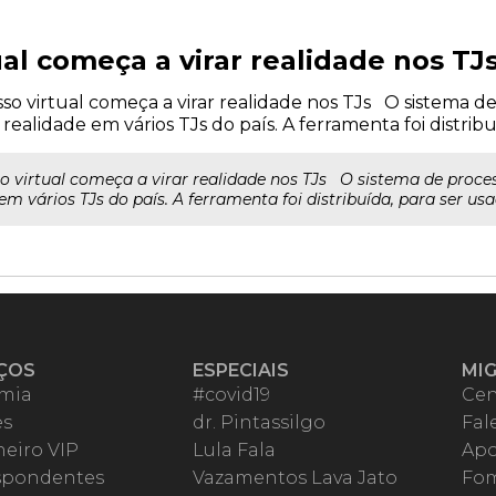
al começa a virar realidade nos TJ
so virtual começa a virar realidade nos TJs O sistema de
realidade em vários TJs do país. A ferramenta foi distribu
o virtual começa a virar realidade nos TJs O sistema de proces
m vários TJs do país. A ferramenta foi distribuída, para ser usa
ÇOS
ESPECIAIS
MI
mia
#covid19
Cen
es
dr. Pintassilgo
Fal
eiro VIP
Lula Fala
Apo
spondentes
Vazamentos Lava Jato
Fom