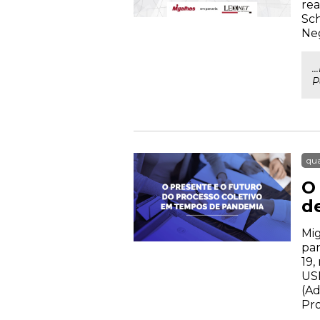
rea
Sch
Neg
.
P
qua
O
d
Mig
pan
19,
USP
(Ad
Pr