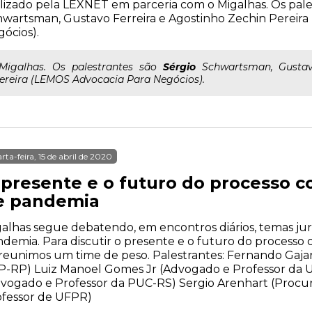
lizado pela LEXNET em parceria com o Migalhas. Os pale
wartsman, Gustavo Ferreira e Agostinho Zechin Pereir
ócios).
..Migalhas. Os palestrantes são
Sérgio
Schwartsman, Gustavo
ereira (LEMOS Advocacia Para Negócios).
rta-feira, 15 de abril de 2020
 presente e o futuro do processo 
e pandemia
alhas segue debatendo, em encontros diários, temas ju
demia. Para discutir o presente e o futuro do processo 
 reunimos um time de peso. Palestrantes: Fernando Gajar
-RP) Luiz Manoel Gomes Jr (Advogado e Professor da U
vogado e Professor da PUC-RS) Sergio Arenhart (Procu
ofessor de UFPR)