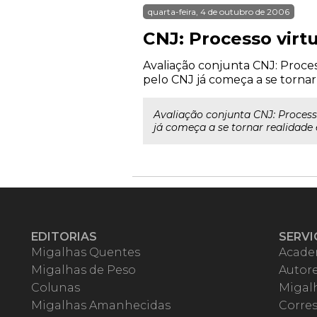
quarta-feira, 4 de outubro de 2006
CNJ: Processo virtu
Avaliação conjunta CNJ: Proces
pelo CNJ já começa a se tornar 
Avaliação conjunta CNJ: Process
já começa a se tornar realidade e
EDITORIAS
SERVI
Migalhas Quentes
Acade
Migalhas de Peso
Autor
Colunas
Migalh
Migalhas Amanhecidas
Corre