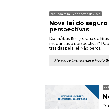
segunda-feira, 14 de agosto de 2023
Nova lei do seguro
perspectivas
Dia 14/8, às 18h (horário de Br
mudanças e perspectivas". Pa
trazidas pela lei. Não perca.
...Henrique Cremoneze e Paulo
S
qui
N
Dia