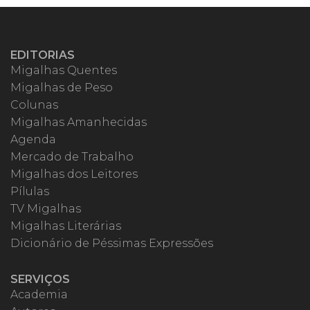
EDITORIAS
Migalhas Quentes
Migalhas de Peso
Colunas
Migalhas Amanhecidas
Agenda
Mercado de Trabalho
Migalhas dos Leitores
Pílulas
TV Migalhas
Migalhas Literárias
Dicionário de Péssimas Expressões
SERVIÇOS
Academia