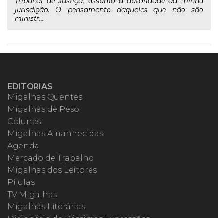
Tribunal de Justiça, assumo a autoridade da minha
jurisdição. O pensamento daqueles que não são
ministr...
EDITORIAS
Migalhas Quentes
Migalhas de Peso
Colunas
Migalhas Amanhecidas
Agenda
Mercado de Trabalho
Migalhas dos Leitores
Pílulas
TV Migalhas
Migalhas Literárias