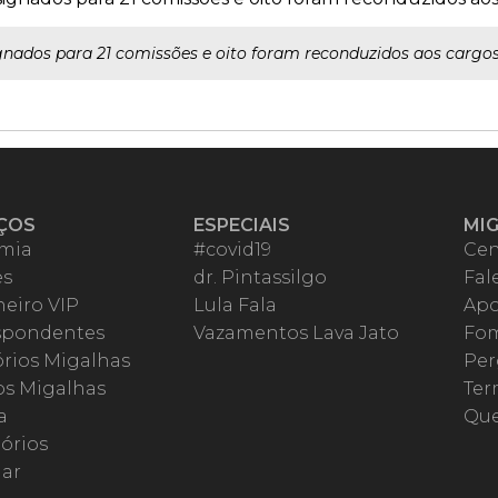
gnados para 21 comissões e oito foram reconduzidos aos cargos
ÇOS
ESPECIAIS
MI
mia
#covid19
Cen
es
dr. Pintassilgo
Fal
eiro VIP
Lula Fala
Apo
spondentes
Vazamentos Lava Jato
Fom
órios Migalhas
Per
os Migalhas
Ter
a
Qu
órios
ar