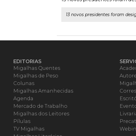
13 novos presidentes foram desi
EDITORIAS
SERVI
Migalhas Quentes
Acade
Migalhas de Peso
Autor
Colunas
Migalh
Migalhas Amanhecidas
Corre
Agenda
Escrit
Mercado de Trabalho
Event
Migalhas dos Leitores
Livrari
Pílulas
Precat
TV Migalhas
Webin