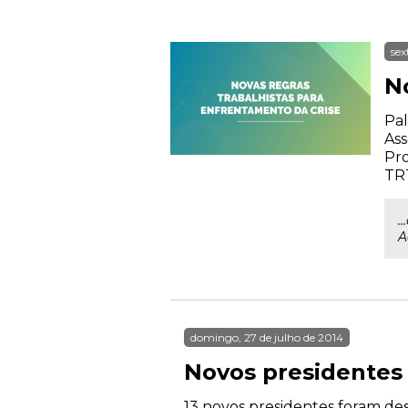
sex
N
Pal
Ass
Pr
TRT
.
A
domingo, 27 de julho de 2014
Novos presidentes
13 novos presidentes foram des