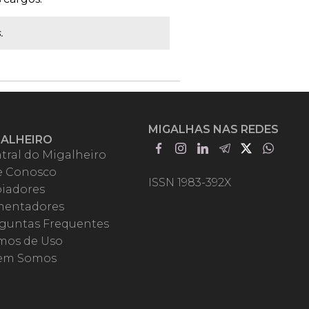
.
MIGALHAS NAS REDES
GALHEIRO
tral do Migalheiro
e Conosco
ISSN 1983-392X
iadores
entadores
guntas Frequentes
mos de Uso
em Somos