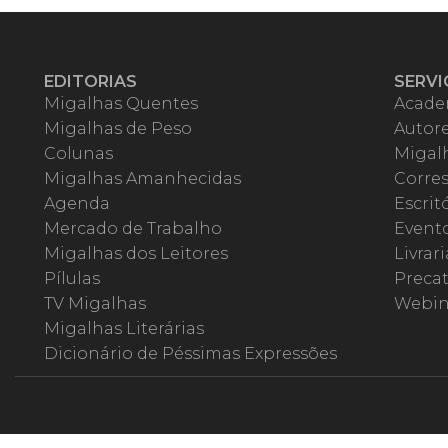
EDITORIAS
SERVI
Migalhas Quentes
Acade
Migalhas de Peso
Autor
Colunas
Migalh
Migalhas Amanhecidas
Corre
Agenda
Escrit
Mercado de Trabalho
Event
Migalhas dos Leitores
Livrari
Pílulas
Precat
TV Migalhas
Webin
Migalhas Literárias
Dicionário de Péssimas Expressões