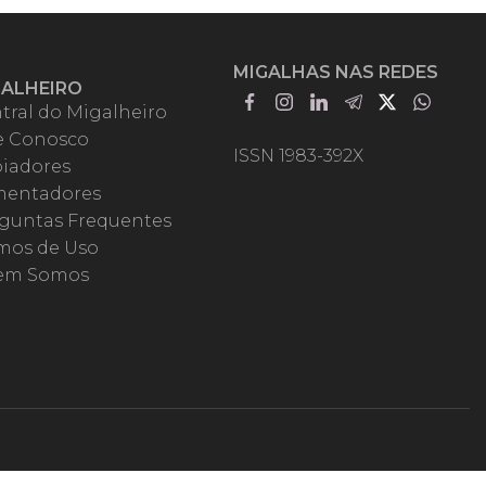
MIGALHAS NAS REDES
GALHEIRO
tral do Migalheiro
e Conosco
ISSN 1983-392X
iadores
entadores
guntas Frequentes
mos de Uso
em Somos