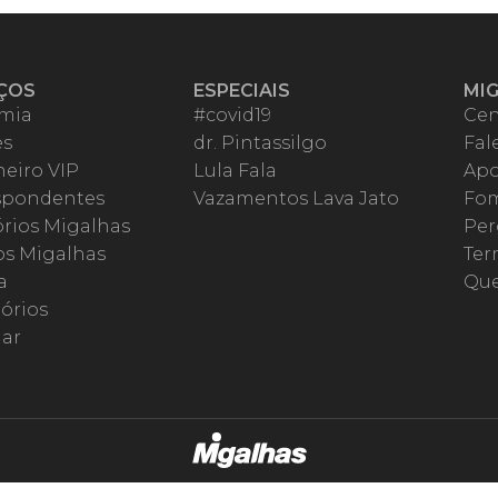
ÇOS
ESPECIAIS
MI
mia
#covid19
Cen
es
dr. Pintassilgo
Fal
eiro VIP
Lula Fala
Apo
spondentes
Vazamentos Lava Jato
Fom
órios Migalhas
Per
os Migalhas
Ter
a
Qu
órios
ar