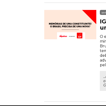
sex
IG
u
O e
min
Bru
tem
deb
adv
pel
.
o
G