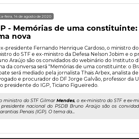
ta-feira, 14 de agosto de 2020
P - Memórias de uma constituinte: 
ma nova
x-presidente Fernando Henrique Cardoso, o ministro do
istro do STF e ex-ministro da Defesa Nelson Jobim e o 
no Araújo são os convidados do webinário do Instituto d
a da conversa será "Memórias de uma constituinte: o Bra
ate será mediado pela jornalista Thais Arbex, analista de 
ogado e procurador do DF Jorge Galvão, professor da 
o presidente do IGP, Ticiano Figueiredo.
..o ministro do STF Gilmar
Mendes
, o ex-ministro do STF e ex-
 presidente nacional do PSDB Bruno Araújo são os convidado
arantias Penais (IGP). O tema da...