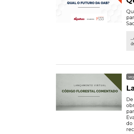
Q
Qua
par
Sad
.
à
seg
L
De 
obr
par
Eva
do 
rec