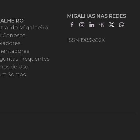
MIGALHAS NAS REDES
GALHEIRO
tral do Migalheiro
e Conosco
ISSN 1983-392X
iadores
entadores
guntas Frequentes
mos de Uso
em Somos