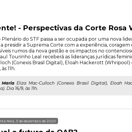
nte! - Perspectivas da Corte Rosa
 Plenário do STF passa a ser ocupada por uma nova lider
 a presidir a Suprema Corte com a experiência, coragem 
ssíveis rumos da nova gestão e os impactos no contencios
aul Tourinho Leal receberá as lideranças jurídicas femin
lloch (Conexis Brasil Digital), Eloah Hackerott (Whripool)
 às 11h.
;
Maria
Eliza Mac-Culloch (Conexis Brasil Digital), Eloah Hac
). Dia 16/9, às 11h.
nta-feira, 3 de dezembro de 2020