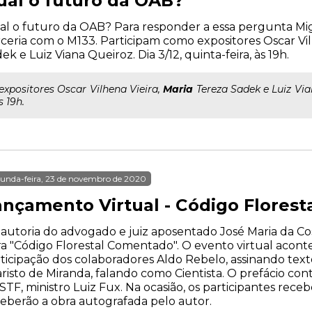
ual o futuro da OAB?
l o futuro da OAB? Para responder a essa pergunta Mig
ceria com o M133. Participam como expositores Oscar Vil
ek e Luiz Viana Queiroz. Dia 3/12, quinta-feira, às 19h.
..expositores Oscar Vilhena Vieira,
Maria
Tereza Sadek e Luiz Vian
s 19h.
unda-feira, 23 de novembro de 2020
ançamento Virtual - Código Flores
autoria do advogado e juiz aposentado José Maria da Cos
a "Código Florestal Comentado". O evento virtual acontec
ticipação dos colaboradores Aldo Rebelo, assinando texto
risto de Miranda, falando como Cientista. O prefácio con
STF, ministro Luiz Fux. Na ocasião, os participantes re
eberão a obra autografada pelo autor.