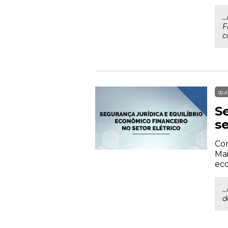
.
F
c
qui
S
se
Com
Mai
eco
.
d