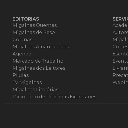
EDITORIAS
SERVI
Migalhas Quentes
Acade
Migalhas de Peso
Autor
Colunas
Migalh
Migalhas Amanhecidas
Corre
Agenda
Escrit
Mercado de Trabalho
Event
Migalhas dos Leitores
Livrari
Pílulas
Precat
TV Migalhas
Webin
Migalhas Literárias
Dicionário de Péssimas Expressões