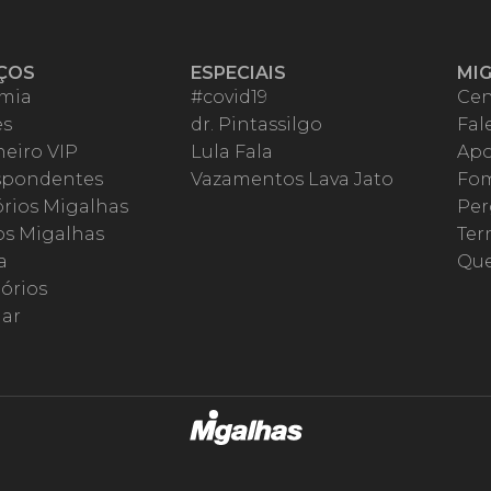
ÇOS
ESPECIAIS
MI
mia
#covid19
Cen
es
dr. Pintassilgo
Fal
eiro VIP
Lula Fala
Apo
spondentes
Vazamentos Lava Jato
Fom
órios Migalhas
Per
os Migalhas
Ter
a
Qu
órios
ar