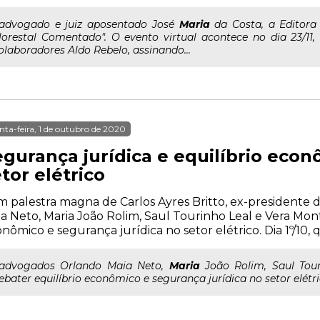
..advogado e juiz aposentado José
Maria
da Costa, a Editora
lorestal Comentado". O evento virtual acontece no dia 23/11,
olaboradores Aldo Rebelo, assinando...
nta-feira, 1 de outubro de 2020
egurança jurídica e equilíbrio econ
tor elétrico
 palestra magna de Carlos Ayres Britto, ex-presidente 
a Neto, Maria João Rolim, Saul Tourinho Leal e Vera Mont
nômico e segurança jurídica no setor elétrico. Dia 1º/10, qu
..advogados Orlando Maia Neto,
Maria
João Rolim, Saul Tour
ebater equilíbrio econômico e segurança jurídica no setor elétrico.