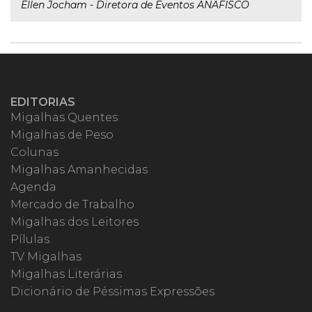
Ellen Jocham - Diretora de Eventos ANAFISCO
EDITORIAS
Migalhas Quentes
Migalhas de Peso
Colunas
Migalhas Amanhecidas
Agenda
Mercado de Trabalho
Migalhas dos Leitores
Pílulas
TV Migalhas
Migalhas Literárias
Dicionário de Péssimas Expressões