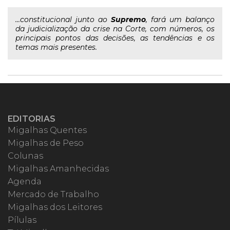
...constitucional junto ao
Supremo
, fará um balanço
da judicialização da crise na Corte, com números, os
principais pontos das decisões, as tendências e os
temas mais presentes.
EDITORIAS
Migalhas Quentes
Migalhas de Peso
Colunas
Migalhas Amanhecidas
Agenda
Mercado de Trabalho
Migalhas dos Leitores
Pílulas