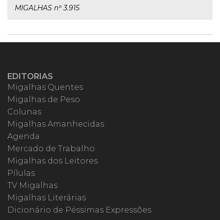
MIGALHAS nº 3.915
EDITORIAS
Migalhas Quentes
Migalhas de Peso
Colunas
Migalhas Amanhecidas
Agenda
Mercado de Trabalho
Migalhas dos Leitores
Pílulas
TV Migalhas
Migalhas Literárias
Dicionário de Péssimas Expressões