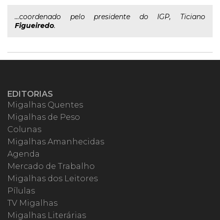
...coordenado pelo presidente do IGP, Ticiano
Figueiredo
.
EDITORIAS
Migalhas Quentes
Migalhas de Peso
Colunas
Migalhas Amanhecidas
Agenda
Mercado de Trabalho
Migalhas dos Leitores
Pílulas
TV Migalhas
Migalhas Literárias