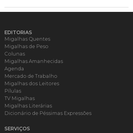
EDITORIAS
Migalhas Quentes
Migalhas de Peso
Colunas
Migalhas Amanhecidas
Agenda
Mercado de Trabalho
Migalhas dos Leitores
Pílulas
TV Migalhas
Migalhas Literárias
Dicionário de Péssimas Expressões
SERVIÇOS