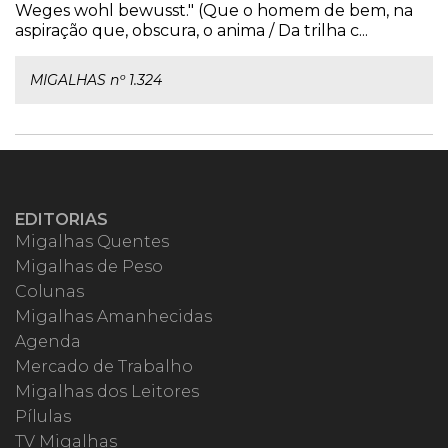
Weges wohl bewusst." (Que o homem de bem, na
aspiração que, obscura, o anima / Da trilha c...
MIGALHAS nº 1.324
EDITORIAS
Migalhas Quentes
Migalhas de Peso
Colunas
Migalhas Amanhecidas
Agenda
Mercado de Trabalho
Migalhas dos Leitores
Pílulas
TV Migalhas