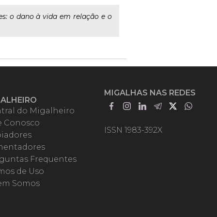
es: o dano à vida em relação e o
MIGALHAS NAS REDES
GALHEIRO
tral do Migalheiro
e Conosco
ISSN 1983-392X
iadores
entadores
guntas Frequentes
mos de Uso
em Somos