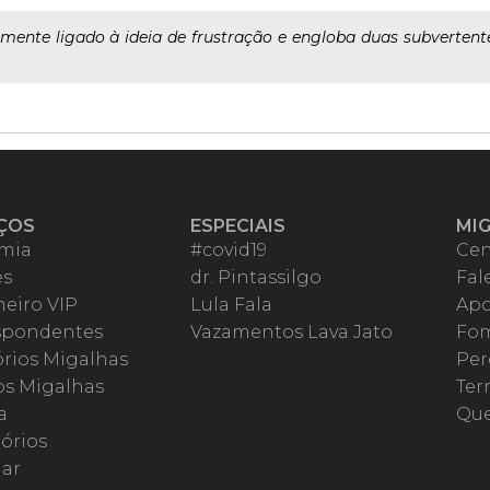
mente ligado à ideia de frustração e engloba duas subvertent
ÇOS
ESPECIAIS
MI
mia
#covid19
Cen
es
dr. Pintassilgo
Fal
eiro VIP
Lula Fala
Apo
spondentes
Vazamentos Lava Jato
Fom
órios Migalhas
Per
os Migalhas
Ter
a
Qu
órios
ar