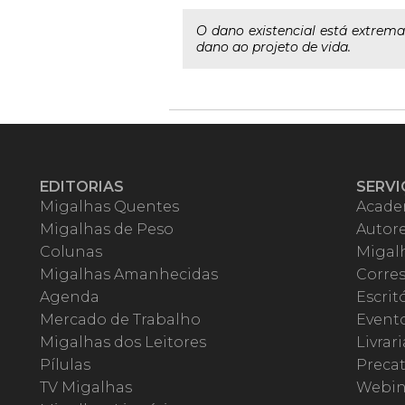
O dano existencial está extrema
dano ao projeto de vida.
EDITORIAS
SERVI
Migalhas Quentes
Acade
Migalhas de Peso
Autor
Colunas
Migalh
Migalhas Amanhecidas
Corre
Agenda
Escrit
Mercado de Trabalho
Event
Migalhas dos Leitores
Livrari
Pílulas
Precat
TV Migalhas
Webin