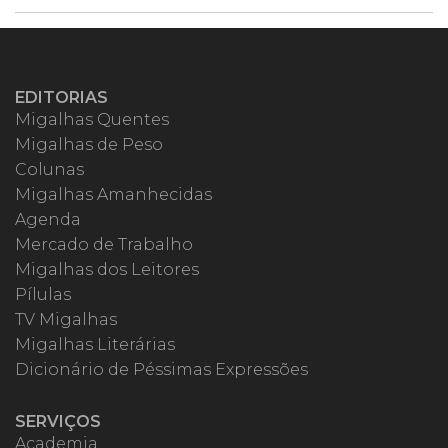
EDITORIAS
Migalhas Quentes
Migalhas de Peso
Colunas
Migalhas Amanhecidas
Agenda
Mercado de Trabalho
Migalhas dos Leitores
Pílulas
TV Migalhas
Migalhas Literárias
Dicionário de Péssimas Expressões
SERVIÇOS
Academia