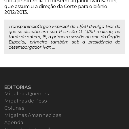
sob a presidência do desembargador Ivan Sartori,
que assumiu a direção da Corte para o biênio
2012/2013.
TransparênciaÓrgão Especial do TJ/SP divulga teor do
que se discutiu em sua 1ª sessão O TJ/SP realizou, na
tarde de ontem, 18, a primeira sessão do ano do Órgão
Especial, primeira também sob a presidência do
desembargador Ivan ...
EDITORIAS
Migalhas Quentes
Migalhas de Peso
Colunas
Migalhas Amanhecidas
Agenda