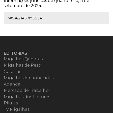
Informações jurídicas de quarta-feira, 11 de
setembro de 2024.
MIGALHAS nº 5.934
EDITORIAS
Migalhas Quentes
Migalhas de Peso
Colunas
Migalhas Amanhecidas
Agenda
Mercado de Trabalho
Migalhas dos Leitores
Pílulas
TV Migalhas