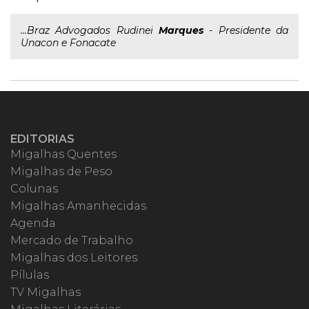
...Braz Advogados Rudinei
Marques
- Presidente da
Unacon e Fonacate
EDITORIAS
Migalhas Quentes
Migalhas de Peso
Colunas
Migalhas Amanhecidas
Agenda
Mercado de Trabalho
Migalhas dos Leitores
Pílulas
TV Migalhas