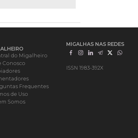
MIGALHAS NAS REDES
GALHEIRO
tral do Migalheiro
e Conosco
ISSN 1983-392X
iadores
entadores
guntas Frequentes
mos de Uso
em Somos