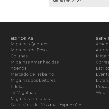
MIGALHAS nº 2.355
EDITORIAS
SERVI
Migalhas Quentes
Acade
Migalhas de Peso
Autor
Colunas
Migalh
Migalhas Amanhecidas
Corre
Agenda
Escrit
Mercado de Trabalho
Event
Migalhas dos Leitores
Livrari
Pílulas
Precat
TV Migalhas
Webin
Migalhas Literárias
Dicionário de Péssimas Expressões