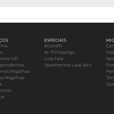
ÇOS
ESPECIAIS
MI
mia
#covid19
Cen
es
dr. Pintassilgo
Fal
eiro VIP
Lula Fala
Apo
spondentes
Vazamentos Lava Jato
Fom
órios Migalhas
Per
os Migalhas
Ter
a
Qu
órios
ar