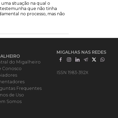
ar uma situação na qual o
ma testemunha que não tinha
ndamental no processo, mas não
MIGALHAS NAS REDES
GALHEIRO
tral do Migalheiro
e Conosco
ISSN 1983-392X
iadores
entadores
guntas Frequentes
mos de Uso
em Somos