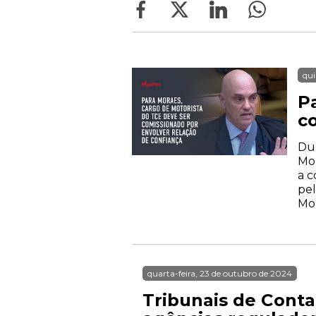
qui
P
c
Dur
Mor
a c
pel
Mor
quarta-feira, 23 de outubro de 2024
Tribunais de Cont