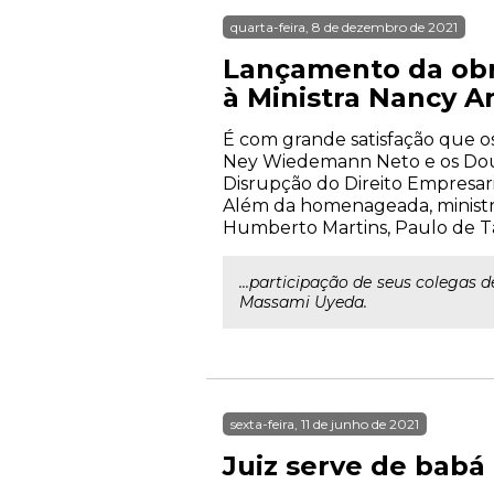
quarta-feira, 8 de dezembro de 2021
Lançamento da obr
à Ministra Nancy A
É com grande satisfação que o
Ney Wiedemann Neto e os Dout
Disrupção do Direito Empresari
Além da homenageada, ministra
Humberto Martins, Paulo de Ta
...participação de seus colegas 
Massami Uyeda.
sexta-feira, 11 de junho de 2021
Juiz serve de babá 