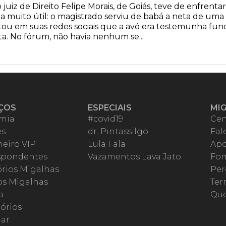
juiz de Direito Felipe Morais, de Goiás, teve de enfrent
ia muito útil: o magistrado serviu de babá a neta de u
atou em suas redes sociais que a avó era testemunha fu
a. No fórum, não havia nenhum se...
ÇOS
ESPECIAIS
MI
mia
#covid19
Cen
es
dr. Pintassilgo
Fal
eiro VIP
Lula Fala
Apo
spondentes
Vazamentos Lava Jato
Fom
órios Migalhas
Per
os Migalhas
Ter
a
Qu
órios
ar