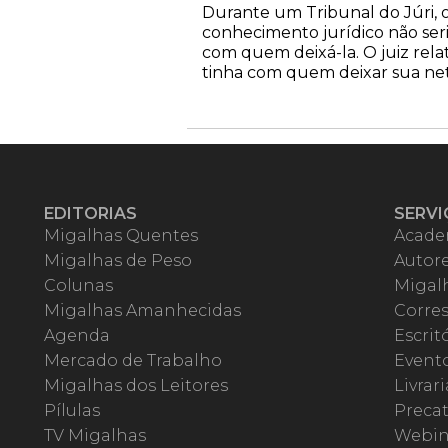
Durante um Tribunal do Júri, o 
conhecimento jurídico não ser
com quem deixá-la. O juiz rel
tinha com quem deixar sua net
EDITORIAS
SERVI
Migalhas Quentes
Acade
Migalhas de Peso
Autor
Colunas
Migalh
Migalhas Amanhecidas
Corre
Agenda
Escrit
Mercado de Trabalho
Event
Migalhas dos Leitores
Livrari
Pílulas
Precat
TV Migalhas
Webin