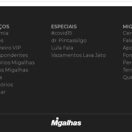
ÇOS
ESPECIAIS
MI
mia
#covid19
Cen
es
dr. Pintassilgo
Fal
eiro VIP
Lula Fala
Apo
spondentes
Vazamentos Lava Jato
Fom
órios Migalhas
Per
os Migalhas
Ter
a
Qu
órios
ar