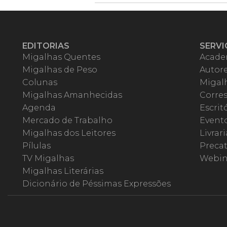
EDITORIAS
SERVI
Migalhas Quentes
Acade
Migalhas de Peso
Autor
Colunas
Migalh
Migalhas Amanhecidas
Corre
Agenda
Escrit
Mercado de Trabalho
Event
Migalhas dos Leitores
Livrari
Pílulas
Precat
TV Migalhas
Webin
Migalhas Literárias
Dicionário de Péssimas Expressões