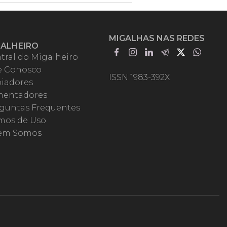
MIGALHAS NAS REDES
GALHEIRO
tral do Migalheiro
e Conosco
ISSN 1983-392X
iadores
entadores
guntas Frequentes
mos de Uso
em Somos