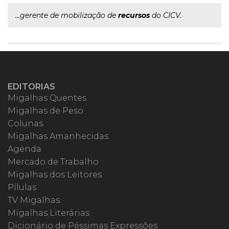
...gerente de mobilização de
recursos
do CICV.
EDITORIAS
Migalhas Quentes
Migalhas de Peso
Colunas
Migalhas Amanhecidas
Agenda
Mercado de Trabalho
Migalhas dos Leitores
Pílulas
TV Migalhas
Migalhas Literárias
Dicionário de Péssimas Expressões