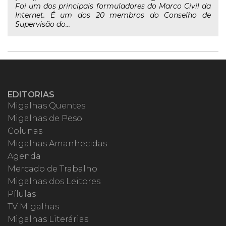
Foi um dos principais formuladores do Marco Civil da
Internet. É um dos 20 membros do Conselho de
Supervisão do...
EDITORIAS
Migalhas Quentes
Migalhas de Peso
Colunas
Migalhas Amanhecidas
Agenda
Mercado de Trabalho
Migalhas dos Leitores
Pílulas
TV Migalhas
Migalhas Literárias