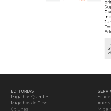
pri
Sup
Pau
Ins
Jud
Dou
Edu
.
S
d
EDITORIAS
SERVI
Migalhas Quentes
Acade
Migalhas de Peso
Autor
Colunas
Migalh