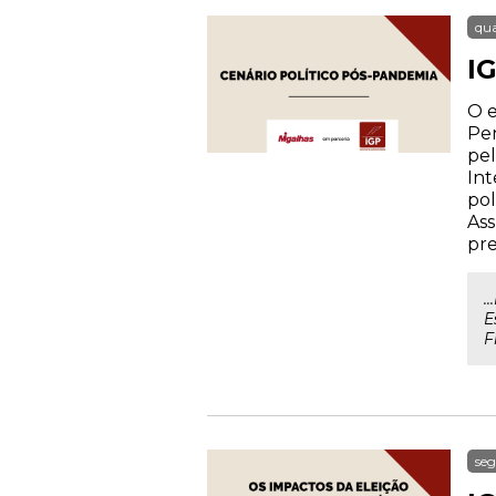
qua
I
O e
Pen
pe
Int
pol
Ass
pre
.
E
F
seg