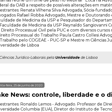
alhas reúne um time de peso no webinar "Ética na Advo
eral da OAB a respeito de possíveis alterações em matér
estrantes: Renata Vilhena Silva Advogada, Sócia-fundador
vogados Rafael Robba Advogado, Mestre e Doutorando 
culdade de Medicina da USP e Pesquisador do Departam
Faculdade de Medicina da USP Reynaldo Sangiovanni C
Direito Processual Civil pela PUC e com diversos cursos 
ireito Processual do Trabalho Paula Castro Collesi Adv
Trabalho pelo COGEAE - PUC-SP e Mestre m Ciências Jur
versidade de Lisboa
..Ciências Jurídico-Laborais pela
Universidade
de Lisboa
nta-feira, 25 de junho de 2020
ke News: controle, liberdade e o di
estrantes: Ronaldo Lemos - Advogado. Professor de Dire
versidade Columbia (EUA), Diretor do Instituto de Tecno