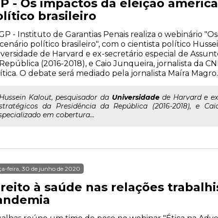
GP - Os impactos da eleição americ
lítico brasileiro
GP - Instituto de Garantias Penais realiza o webinário "
cenário político brasileiro", com o cientista político Huss
versidade de Harvard e ex-secretário especial de Assunt
República (2016-2018), e Caio Junqueira, jornalista da 
ítica. O debate será mediado pela jornalista Maíra Magro.
..Hussein Kalout, pesquisador da
Universidade
de Harvard e ex-
stratégicos da Presidência da República (2016-2018), e Cai
specializado em cobertura...
ça-feira, 30 de junho de 2020
ireito à saúde nas relações trabalh
andemia