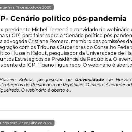
rta-feira, 19 de agosto de 2020
GP- Cenário político pós-pandemia
x-presidente Michel Temer é o convidado do webinário d
ais (IGP) para falar sobre o "Cenário político pós-pande
la advogada Cristiane Romero, membro das comissões d
egração com os Tribunais Superiores do Conselho Federal
ítico Hussein Kalout, pesquisador da Universidade de Ha
untos Estratégicos da Presidência da República. O eve
sidente do IGP, Ticiano Figueiredo. O webinário é aberto
..Hussein Kalout, pesquisador da
Universidade
de Harvard 
stratégicos da Presidência da República. O evento é coordenado
igueiredo. O webinário é aberto e...
unda-feira, 27 de julho de 2020