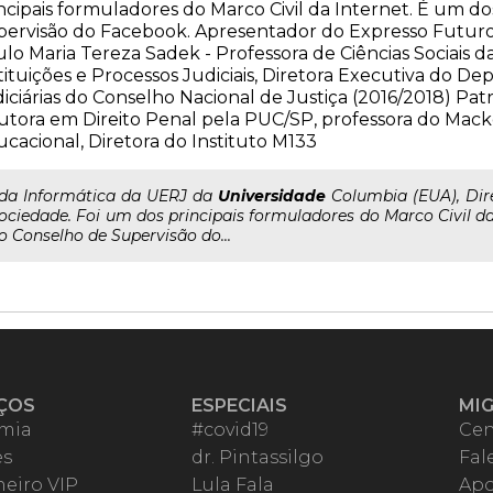
ncipais formuladores do Marco Civil da Internet. É um 
ervisão do Facebook. Apresentador do Expresso Futuro e
lo Maria Tereza Sadek - Professora de Ciências Sociais d
tituições e Processos Judiciais, Diretora Executiva do 
iciárias do Conselho Nacional de Justiça (2016/2018) Patr
tora em Direito Penal pela PUC/SP, professora do Mack
cacional, Diretora do Instituto M133
..da Informática da UERJ da
Universidade
Columbia (EUA), Dire
ociedade. Foi um dos principais formuladores do Marco Civil 
o Conselho de Supervisão do...
ÇOS
ESPECIAIS
MI
mia
#covid19
Cen
es
dr. Pintassilgo
Fal
eiro VIP
Lula Fala
Apo