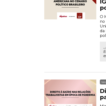
I
po
O I
no 
Uni
da 
pol
.
E
e
ter
D
p