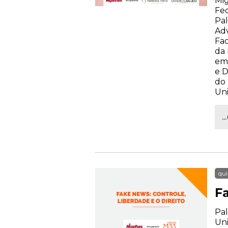
Mig
Fed
Pal
Ad
Fa
da 
em 
e D
do 
Uni
.
qui
Fa
Pal
Uni