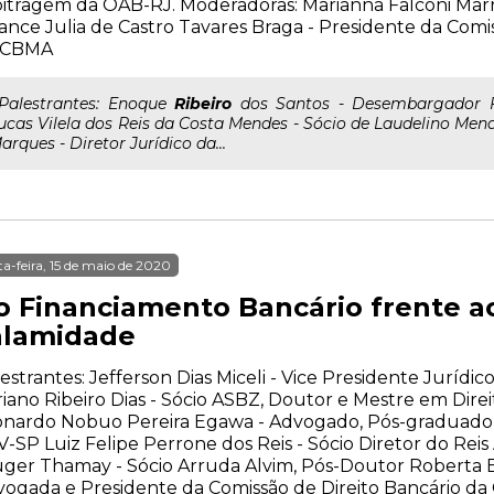
itragem da OAB-RJ. Moderadoras: Marianna Falconi Marra 
ance Julia de Castro Tavares Braga - Presidente da Comi
 CBMA
..Palestrantes: Enoque
Ribeiro
dos Santos - Desembargador F
ucas Vilela dos Reis da Costa Mendes - Sócio de Laudelino M
arques - Diretor Jurídico da...
ta-feira, 15 de maio de 2020
o Financiamento Bancário frente a
alamidade
estrantes: Jefferson Dias Miceli - Vice Presidente Juríd
iano Ribeiro Dias - Sócio ASBZ, Doutor e Mestre em Dire
nardo Nobuo Pereira Egawa - Advogado, Pós-graduado e
-SP Luiz Felipe Perrone dos Reis - Sócio Diretor do Re
ger Thamay - Sócio Arruda Alvim, Pós-Doutor Roberta B
ogada e Presidente da Comissão de Direito Bancário d