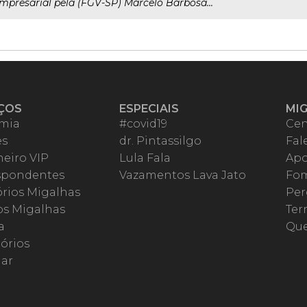
mpresarial pela (FGV-SP) Marcelo Barbosa...
ÇOS
ESPECIAIS
MI
mia
#covid19
Cen
es
dr. Pintassilgo
Fal
eiro VIP
Lula Fala
Apo
spondentes
Vazamentos Lava Jato
Fom
órios Migalhas
Per
os Migalhas
Ter
a
Qu
órios
ar