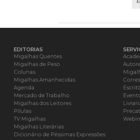
E
EDITORIAS
SERVI
Migalhas Quentes
Acade
Migalhas de Peso
Autor
Colunas
Migalh
Migalhas Amanhecidas
Corre
Agenda
Escrit
Mercado de Trabalho
Event
Migalhas dos Leitores
Livrari
Pílulas
Precat
TV Migalhas
Webin
Migalhas Literárias
Dicionário de Péssimas Expressões