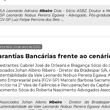
..S.A Leonardo Adriano
Ribeiro
Dias - Sócio ASBZ, Doutor e Me
SP Leonardo Nobuo Pereira Egawa - Advogado, Pós-graduad
GV-SP Luiz Felipe Perrone dos Reis -...
rta-feira, 22 de abril de 2020
arantias Bancárias frente ao cenár
estrantes: Gabriel José de Orleans e Bragança: Sócio d
ociados Johan Albino Ribeiro - Diretor da Bradespar S/
stentabilidade da Vale Leonardo Nobuo Pereira Egawa:
eito Empresarial pela (FGV-SP) Marcelo Barbosa Sacramo
rcício na 2º Vara de Falências e Recuperações da Capita
cimento: Sócia do Roberta Nascimento Advogados Asso
..Associados Johan Albino
Ribeiro
- Diretor da Bradespa
ustentabilidade da Vale Leonardo Nobuo Pereira Egawa: Adv