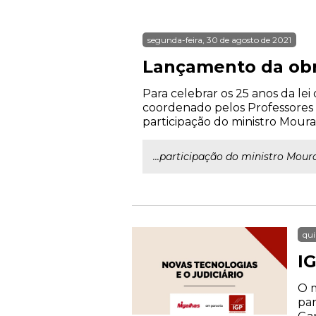
segunda-feira, 30 de agosto de 2021
Lançamento da obra
Para celebrar os 25 anos da le
coordenado pelos Professores 
participação do ministro Moura
...participação do ministro Mou
qui
IG
O m
par