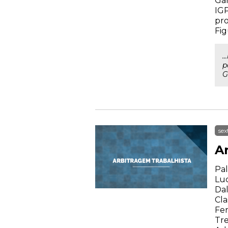
Gar
IGP
pro
Fig
.
p
G
sex
A
Pal
Luc
Dal
Cla
Fer
Tre