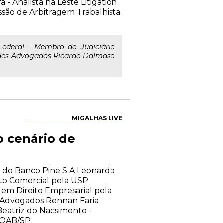
- Analista na Leste Litigation
ssão de Arbitragem Trabalhista
ederal - Membro do Judiciário
endes Advogados Ricardo Dalmaso
MIGALHAS LIVE
o cenário de
ico do Banco Pine S.A Leonardo
ito Comercial pela USP
m Direito Empresarial pela
is Advogados Rennan Faria
eatriz do Nacsimento -
a OAB/SP