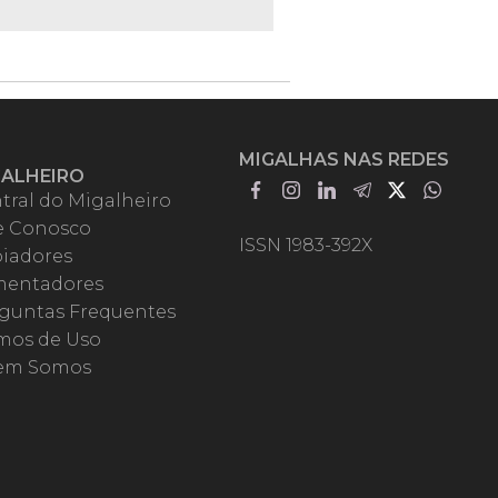
MIGALHAS NAS REDES
GALHEIRO
tral do Migalheiro
e Conosco
ISSN 1983-392X
iadores
entadores
guntas Frequentes
mos de Uso
em Somos