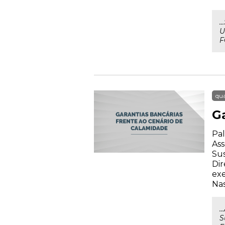
.
U
F
qua
G
Pal
Ass
Su
Dir
exe
Nas
.
S