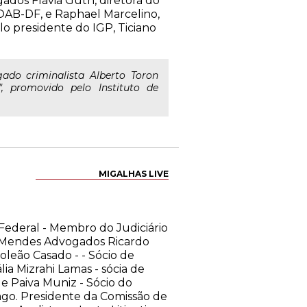
gados Flávia Guth, diretora do
 OAB-DF, e Raphael Marcelino,
lo presidente do IGP, Ticiano
do criminalista Alberto Toron
", promovido pelo Instituto de
MIGALHAS LIVE
Federal - Membro do Judiciário
no Mendes Advogados Ricardo
oleão Casado - - Sócio de
ia Mizrahi Lamas - sócia de
e Paiva Muniz - Sócio do
cago. Presidente da Comissão de