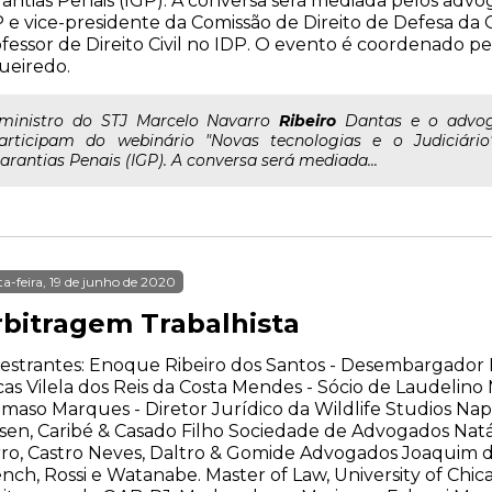
antias Penais (IGP). A conversa será mediada pelos advo
 e vice-presidente da Comissão de Direito de Defesa da
fessor de Direito Civil no IDP. O evento é coordenado pe
ueiredo.
..ministro do STJ Marcelo Navarro
Ribeiro
Dantas e o advoga
articipam do webinário "Novas tecnologias e o Judiciário
arantias Penais (IGP). A conversa será mediada...
ta-feira, 19 de junho de 2020
rbitragem Trabalhista
estrantes: Enoque Ribeiro dos Santos - Desembargador 
as Vilela dos Reis da Costa Mendes - Sócio de Laudeli
maso Marques - Diretor Jurídico da Wildlife Studios Nap
sen, Caribé & Casado Filho Sociedade de Advogados Natál
ro, Castro Neves, Daltro & Gomide Advogados Joaquim d
nch, Rossi e Watanabe. Master of Law, University of Chi