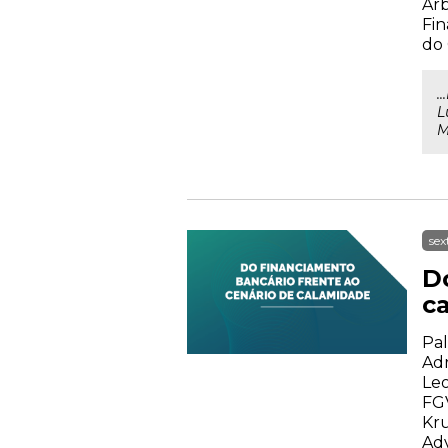
Arb
Fin
do
.
L
M
sex
D
c
Pal
Adr
Leo
FGV
Kru
Adv