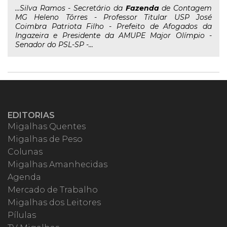
...Silva Ramos - Secretário da
Fazenda
de Contagem
MG Heleno Tôrres - Professor Titular USP José
Coimbra Patriota Filho - Prefeito de Afogados da
Ingazeira e Presidente da AMUPE Major Olímpio -
Senador do PSL-SP -...
EDITORIAS
Migalhas Quentes
Migalhas de Peso
Colunas
Migalhas Amanhecidas
Agenda
Mercado de Trabalho
Migalhas dos Leitores
Pílulas