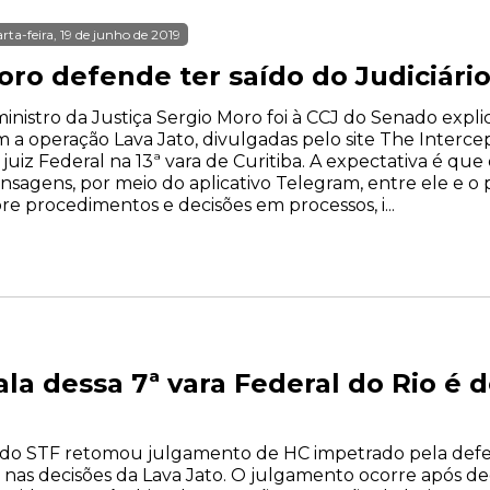
rta-feira, 19 de junho de 2019
oro defende ter saído do Judiciário
inistro da Justiça Sergio Moro foi à CCJ do Senado expl
 a operação Lava Jato, divulgadas pelo site The Interce
 juiz Federal na 13ª vara de Curitiba. A expectativa é que 
sagens, por meio do aplicativo Telegram, entre ele e o
re procedimentos e decisões em processos, i...
ala dessa 7ª vara Federal do Rio é 
rma do STF retomou julgamento de HC impetrado pela defe
 nas decisões da Lava Jato. O julgamento ocorre após de