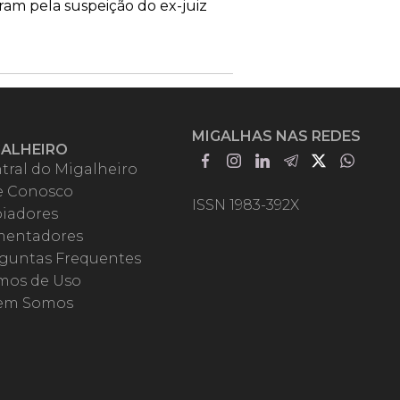
ram pela suspeição do ex-juiz
MIGALHAS NAS REDES
GALHEIRO
tral do Migalheiro
e Conosco
ISSN 1983-392X
iadores
entadores
guntas Frequentes
mos de Uso
em Somos