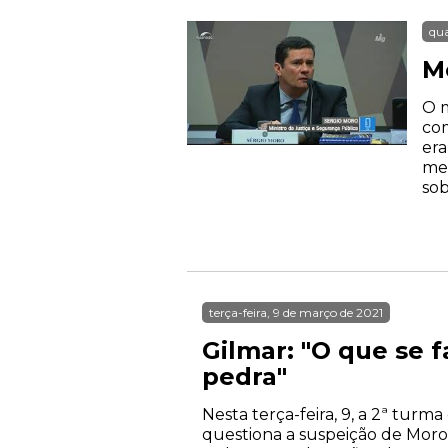
qua
M
O m
com
era
men
sob
terça-feira, 9 de março de 2021
Gilmar: "O que se f
pedra"
Nesta terça-feira, 9, a 2ª tu
questiona a suspeição de Moro