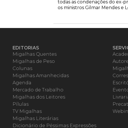
todas as condenações do ex-pre
os ministros Gilmar Mendes e 
EDITORIAS
SERVI
Migalhas Quentes
Acade
Migalhas de Peso
Autor
Colunas
Migalh
Migalhas Amanhecidas
Corre
Agenda
Escrit
Mercado de Trabalho
Event
Migalhas dos Leitores
Livrari
Pílulas
Precat
TV Migalhas
Webin
Migalhas Literárias
Dicionário de Péssimas Expressões