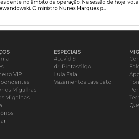
sidente no âmbito da operação. Na sessão de hoje, vota
Lewandowski. O ministro Nunes Marques p...
ÇOS
ESPECIAIS
MI
mia
#covid19
Cen
es
dr. Pintassilgo
Fal
eiro VIP
Lula Fala
Apo
spondentes
Vazamentos Lava Jato
Fom
órios Migalhas
Per
os Migalhas
Ter
a
Qu
órios
ar