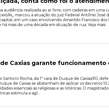
alçada, conta como foi o atendime
 audiência realizada ao ar livre, com cadeiras em uma c
eió/AL, marcou a atuação do juiz Federal Antônio José d
capital, em um caso envolvendo Amarildo Francisco dos S
e há mais de uma década em situação de rua. Veja mais:
de Caxias garante funcionamento 
io Santoro Rocha, da 1ª vara de Duque de Caxias/RJ, defe
Duque de Caxias se abstenham de aplicar os decretos 10.
dades essenciais as religiosas e as lotéricas. O magistra
ricas estimula a agl...