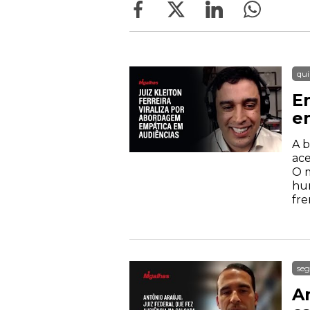
qui
En
e
A b
ace
O m
hum
fre
seg
An