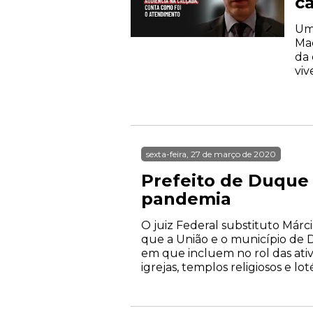
c
Uma
Mac
da 
viv
sexta-feira, 27 de março de 2020
Prefeito de Duque 
pandemia
O juiz Federal substituto Márc
que a União e o município de 
em que incluem no rol das ativi
igrejas, templos religiosos e loté