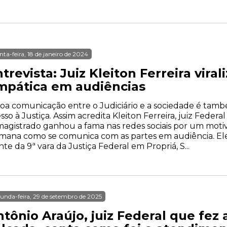
nta-feira, 18 de janeiro de 2024
trevista: Juiz Kleiton Ferreira vir
mpática em audiências
oa comunicação entre o Judiciário e a sociedade é tam
sso à Justiça. Assim acredita Kleiton Ferreira, juiz Federa
agistrado ganhou a fama nas redes sociais por um moti
ana como se comunica com as partes em audiência. Ele 
nte da 9ª vara da Justiça Federal em Propriá, S...
unda-feira, 29 de setembro de 2025
tônio Araújo, juiz Federal que fez