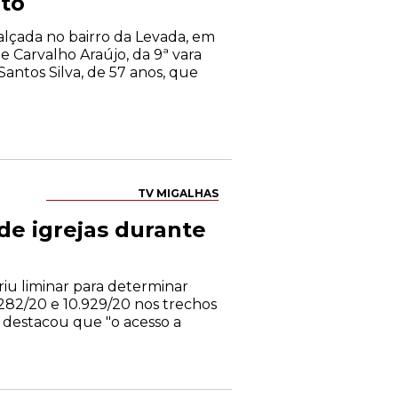
nto
alçada no bairro da Levada, em
e Carvalho Araújo, da 9ª vara
antos Silva, de 57 anos, que
TV MIGALHAS
de igrejas durante
riu liminar para determinar
282/20 e 10.929/20 nos trechos
do destacou que "o acesso a