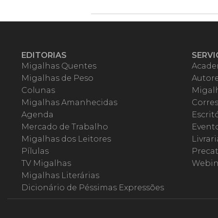
EDITORIAS
SERVI
Migalhas Quentes
Acade
Migalhas de Peso
Autor
Colunas
Migalh
Migalhas Amanhecidas
Corre
Agenda
Escrit
Mercado de Trabalho
Event
Migalhas dos Leitores
Livrari
Pílulas
Precat
TV Migalhas
Webin
Migalhas Literárias
Dicionário de Péssimas Expressões