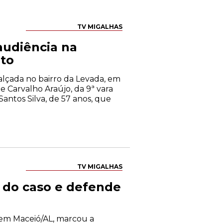
TV MIGALHAS
 audiência na
nto
alçada no bairro da Levada, em
e Carvalho Araújo, da 9ª vara
antos Silva, de 57 anos, que
TV MIGALHAS
s do caso e defende
, em Maceió/AL, marcou a