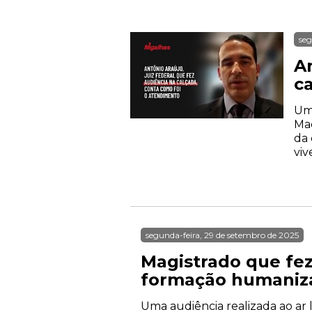
seg
An
c
Uma
Mac
da 
viv
segunda-feira, 29 de setembro de 2025
Magistrado que fez
formação humaniza
Uma audiência realizada ao ar 