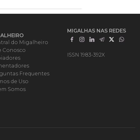
MIGALHAS NAS REDES
GALHEIRO
tral do Migalheiro
e Conosco
ISSN 1983-392X
iadores
entadores
guntas Frequentes
mos de Uso
em Somos