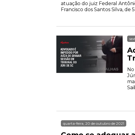
atuação do juiz Federal Antôni
Francisco dos Santos Silva, de
sex
A
Tr
No 
Júr
mag
Sai
quarta-feira, 20 de outubro de 2021
Como se adequar as