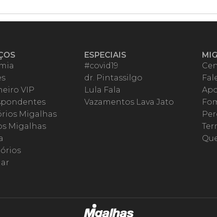
ÇOS
ESPECIAIS
MI
mia
#covid19
Cen
es
dr. Pintassilgo
Fal
eiro VIP
Lula Fala
Apo
spondentes
Vazamentos Lava Jato
Fom
órios Migalhas
Per
os Migalhas
Ter
a
Qu
órios
ar