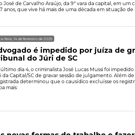
o José de Carvalho Araújo, da 9ª vara da capital, em um
 57 anos, que vive há mais de uma década em situação de r
ta-feira, 14 de fevereiro de 2025
dvogado é impedido por juíza de g
ibunal do Júri de SC
último dia 4, o criminalista José Lucas Mussi foi impedido
i da Capital/SC de gravar sessão de julgamento. Além de
istrada determinou que o causídico excluísse os registro
ba mais:
 novas formas de trabalho e fazer