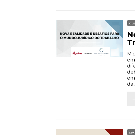
qua
N
T
Mig
em 
dif
deb
emp
da 
.
sex