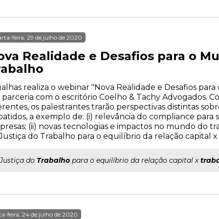
rta-feira, 29 de julho de 2020
ova Realidade e Desafios para o Mu
rabalho
alhas realiza o webinar "Nova Realidade e Desafios par
parceria com o escritório Coelho & Tachy Advogados. Com
erentes, os palestrantes trarão perspectivas distintas sob
atidos, a exemplo de: (i) relevância do compliance para 
resas; (ii) novas tecnologias e impactos no mundo do traba
Justiça do Trabalho para o equilíbrio da relação capital
..Justiça do
Trabalho
para o equilíbrio da relação capital x
trab
ta-feira, 24 de julho de 2020