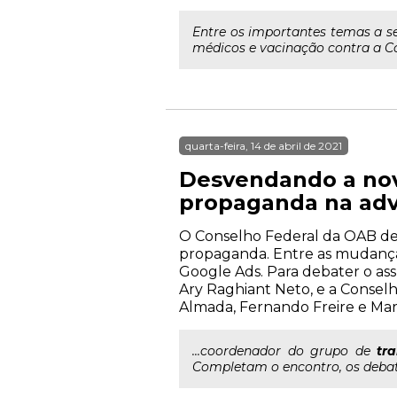
Entre os importantes temas a se
médicos e vacinação contra a Covi
quarta-feira, 14 de abril de 2021
Desvendando a nov
propaganda na adv
O Conselho Federal da OAB dev
propaganda. Entre as mudanças 
Google Ads. Para debater o as
Ary Raghiant Neto, e a Consel
Almada, Fernando Freire e Marlo
...coordenador do grupo de
tr
Completam o encontro, os debate