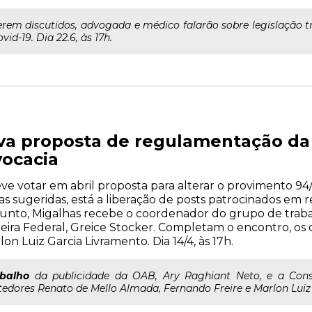
rem discutidos, advogada e médico falarão sobre legislação tr
d-19. Dia 22.6, às 17h.
a proposta de regulamentação da 
ocacia
e votar em abril proposta para alterar o provimento 94/
sugeridas, está a liberação de posts patrocinados em red
sunto, Migalhas recebe o coordenador do grupo de trab
heira Federal, Greice Stocker. Completam o encontro, o
n Luiz Garcia Livramento. Dia 14/4, às 17h.
abalho
da publicidade da OAB, Ary Raghiant Neto, e a Consel
dores Renato de Mello Almada, Fernando Freire e Marlon Luiz G