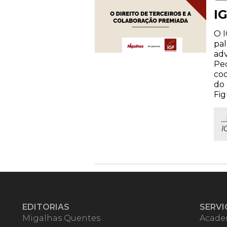
IG
O I
pal
adv
Ped
coo
do 
Fig
.
I
EDITORIAS
SERVI
Migalhas Quentes
Acade