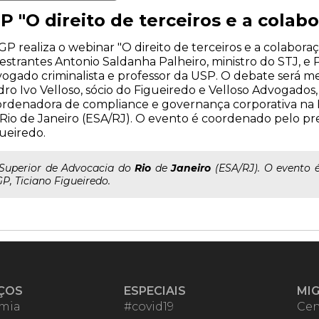
P "O direito de terceiros e a cola
GP realiza o webinar "O direito de terceiros e a colabor
estrantes Antonio Saldanha Palheiro, ministro do STJ, e P
ogado criminalista e professor da USP. O debate será me
ro Ivo Velloso, sócio do Figueiredo e Velloso Advogados,
rdenadora de compliance e governança corporativa na 
Rio de Janeiro (ESA/RJ). O evento é coordenado pelo pre
ueiredo.
..Superior de Advocacia do
Rio
de
Janeiro
(ESA/RJ). O evento 
GP, Ticiano Figueiredo.
ÇOS
ESPECIAIS
MI
mia
#covid19
Cen