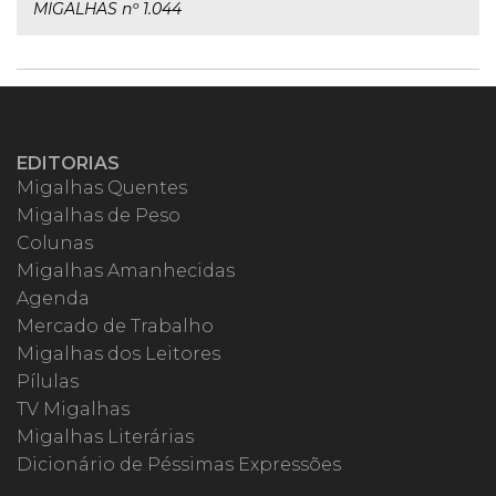
MIGALHAS nº 1.044
EDITORIAS
Migalhas Quentes
Migalhas de Peso
Colunas
Migalhas Amanhecidas
Agenda
Mercado de Trabalho
Migalhas dos Leitores
Pílulas
TV Migalhas
Migalhas Literárias
Dicionário de Péssimas Expressões