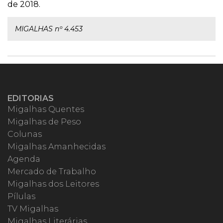
de 2018.
MIGALHAS nº 4.453
EDITORIAS
Migalhas Quentes
Migalhas de Peso
Colunas
Migalhas Amanhecidas
Agenda
Mercado de Trabalho
Migalhas dos Leitores
Pílulas
TV Migalhas
Migalhas Literárias