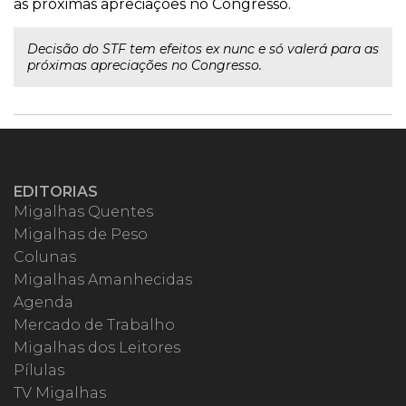
as próximas apreciações no Congresso.
Decisão do STF tem efeitos ex nunc e só valerá para as
próximas apreciações no Congresso.
EDITORIAS
Migalhas Quentes
Migalhas de Peso
Colunas
Migalhas Amanhecidas
Agenda
Mercado de Trabalho
Migalhas dos Leitores
Pílulas
TV Migalhas