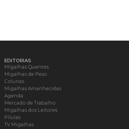
EDITORIAS
Migalhas Quentes
Migalhas de Peso
Colunas
Migalhas Amanhecidas
Agenda
Mercado de Trabalho
Migalhas dos Leitores
Pílulas
TV Migalhas