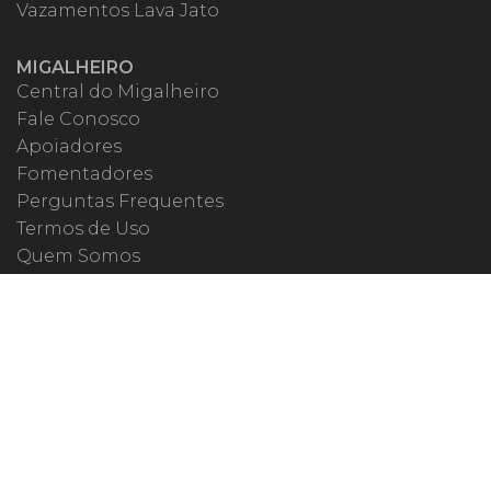
Vazamentos Lava Jato
MIGALHEIRO
Central do Migalheiro
Fale Conosco
Apoiadores
Fomentadores
Perguntas Frequentes
Termos de Uso
Quem Somos
MIGALHAS NAS REDES
ISSN 1983-392X