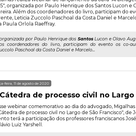
5", organizada por Paulo Henrique dos Santos Lucon e 
reira. Além dos coordenadores do livro, participam do e
ente, Leticia Zuccolo Paschoal da Costa Daniel e Marce
 Paula Orlola Raeffray.
..organizada por Paulo Henrique dos
Santos
Lucon e Olavo Augu
os coordenadores do livro, participam do evento os co-aut
uccolo Paschoal da Costa Daniel e Marcelo...
ça-feira, 11 de agosto de 2020
Cátedra de processo civil no Largo
se webinar comemorativo ao dia do advogado, Migalhas t
Cátedra de processo civil no Largo de São Francisco", de 
nto terá a participação dos professores franciscanos J
lávio Luiz Yarshell.