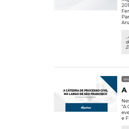
201
Fer
Par
Ana
.
d
Z
ter
A 
Nes
"A 
eve
e F