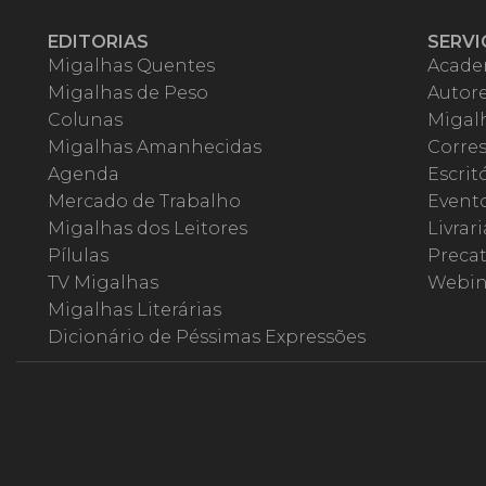
EDITORIAS
SERVI
Migalhas Quentes
Acade
Migalhas de Peso
Autor
Colunas
Migalh
Migalhas Amanhecidas
Corre
Agenda
Escrit
Mercado de Trabalho
Event
Migalhas dos Leitores
Livrari
Pílulas
Precat
TV Migalhas
Webin
Migalhas Literárias
Dicionário de Péssimas Expressões