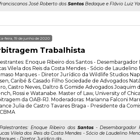
..franciscanos José Roberto dos
Santos
Bedaque e Flávio Luiz Yar
ta-feira, 19 de junho de 2020
rbitragem Trabalhista
estrantes: Enoque Ribeiro dos Santos - Desembargador 
as Vilela dos Reis da Costa Mendes - Sócio de Laudeli
maso Marques - Diretor Jurídico da Wildlife Studios Nap
sen, Caribé & Casado Filho Sociedade de Advogados Natál
ro, Castro Neves, Daltro & Gomide Advogados Joaquim d
nch, Rossi e Watanabe. Master of Law, University of Chi
itragem da OAB-RJ. Moderadoras: Marianna Falconi Marra 
ance Julia de Castro Tavares Braga - Presidente da Comi
 CBMA
..Palestrantes: Enoque Ribeiro dos
Santos
- Desembargador Fe
ucas Vilela dos Reis da Costa Mendes - Sócio de Laudelino M
arques - Diretor Jurídico da...