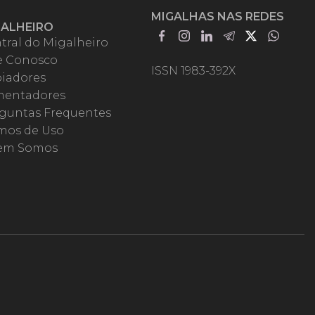
MIGALHAS NAS REDES
GALHEIRO
tral do Migalheiro
e Conosco
ISSN 1983-392X
iadores
entadores
guntas Frequentes
mos de Uso
em Somos