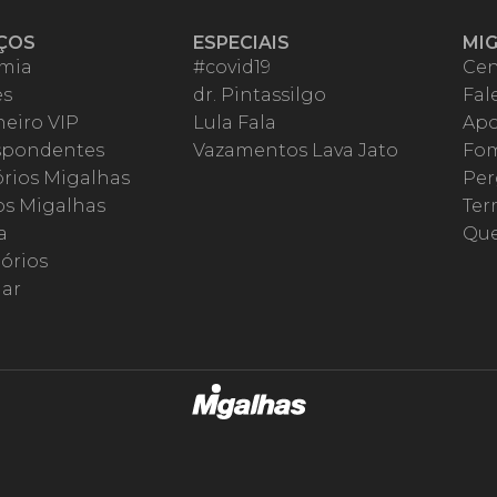
ÇOS
ESPECIAIS
MI
mia
#covid19
Cen
es
dr. Pintassilgo
Fal
eiro VIP
Lula Fala
Apo
spondentes
Vazamentos Lava Jato
Fom
órios Migalhas
Per
os Migalhas
Ter
a
Qu
órios
ar