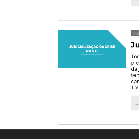
qua
Ju
Tod
ple
da 
tem
con
Tav
.