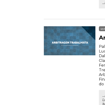
.
sex
A
Pal
Luc
Dal
Cla
Fer
Tre
Arb
Fin
do
.
L
M