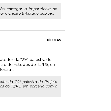
 não enxergar a importância do
o crédito tributário, sob pe...
PÍLULAS
atedor da "29ª palestra do
tro de Estudos do TJ/RS, em
stra ...
edor da "29ª palestra do Projeto
dos do TJ/RS, em parceria com o