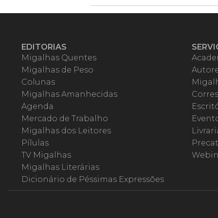
EDITORIAS
SERVI
Migalhas Quentes
Acade
Migalhas de Peso
Autor
Colunas
Migalh
Migalhas Amanhecidas
Corre
Agenda
Escrit
Mercado de Trabalho
Event
Migalhas dos Leitores
Livrari
Pílulas
Precat
TV Migalhas
Webin
Migalhas Literárias
Dicionário de Péssimas Expressões