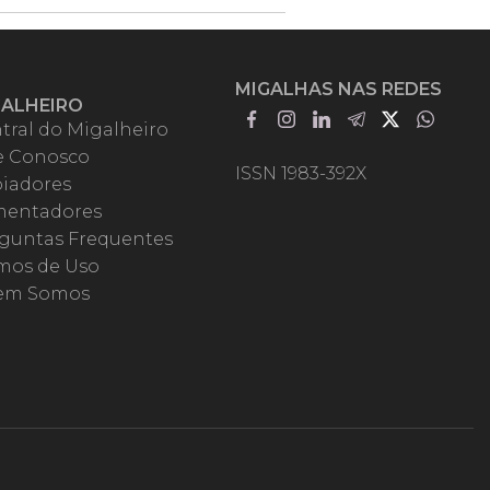
MIGALHAS NAS REDES
GALHEIRO
tral do Migalheiro
e Conosco
ISSN 1983-392X
iadores
entadores
guntas Frequentes
mos de Uso
em Somos