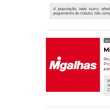
A população, lado outro, afas
pagamento do tributo, não compre
qua
M
Ric
Pro
par
R
H
C