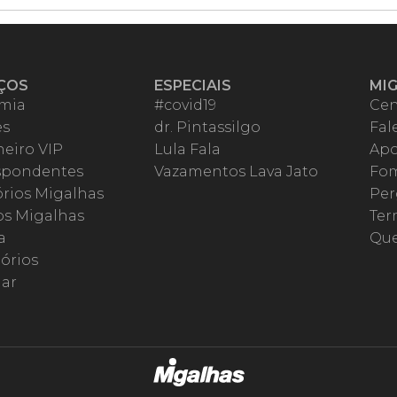
ÇOS
ESPECIAIS
MI
mia
#covid19
Cen
es
dr. Pintassilgo
Fal
eiro VIP
Lula Fala
Apo
spondentes
Vazamentos Lava Jato
Fom
órios Migalhas
Per
os Migalhas
Ter
a
Qu
órios
ar