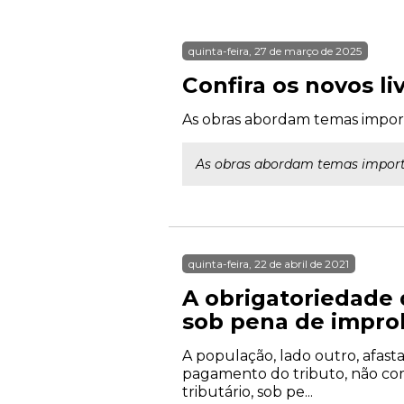
quinta-feira, 27 de março de 2025
Confira os novos l
As obras abordam temas importa
As obras abordam temas importan
quinta-feira, 22 de abril de 2021
A obrigatoriedade 
sob pena de impro
A população, lado outro, afast
pagamento do tributo, não com
tributário, sob pe...