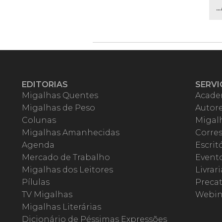
.
EDITORIAS
SERVI
Migalhas Quentes
Acade
Migalhas de Peso
Autor
Colunas
Migalh
Migalhas Amanhecidas
Corre
Agenda
Escrit
Mercado de Trabalho
Event
Migalhas dos Leitores
Livrari
Pílulas
Precat
TV Migalhas
Webin
Migalhas Literárias
Dicionário de Péssimas Expressões