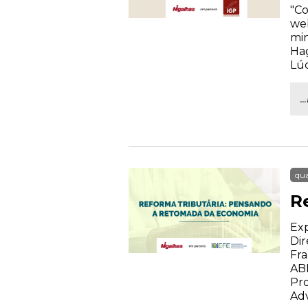
"Co
web
min
Hag
Lúc
.
qua
R
Exp
Dir
Fra
AB
Pro
Ad