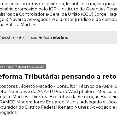
mpliance, acordos de leniência, lei anticorrupção: ques
inário promovido pelo IGP - Instituto de Garantias Penai
istros da Controladoria-Geral da União (CGU) Jorge Hage
e & Navarro Advogados, e o diretor jurídico e de compl
io Batista Martins.
..Investimentos, Lúcio Batista
Martins
.
rta-feira, 17 de junho de 2020
eforma Tributária: pensando a re
ositores: Alberto Macedo - Consultor Técnico da ANAFIS
etor Executivo da ANAHP Pedro Westphalen - Médico e 
nklim Martins - Diretora Executiva da Associação Brasilei
RAMED Moderadores: Eduardo Muniz: Advogado e sócio 
curador do Distrito Federal Renato Nunes: Advogado e
vogados