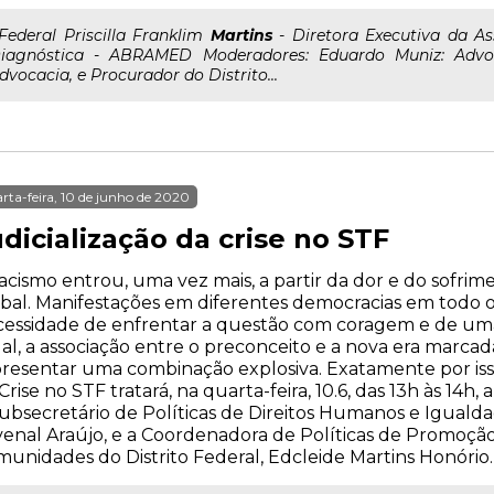
..Federal Priscilla Franklim
Martins
- Diretora Executiva da As
iagnóstica - ABRAMED Moderadores: Eduardo Muniz: Adv
dvocacia, e Procurador do Distrito...
rta-feira, 10 de junho de 2020
dicialização da crise no STF
acismo entrou, uma vez mais, a partir da dor e do sofr
bal. Manifestações em diferentes democracias em todo
essidade de enfrentar a questão com coragem e de um
al, a associação entre o preconceito e a nova era marc
resentar uma combinação explosiva. Exatamente por isso
Crise no STF tratará, na quarta-feira, 10.6, das 13h às 14
ubsecretário de Políticas de Direitos Humanos e Igualdad
enal Araújo, e a Coordenadora de Políticas de Promoçã
unidades do Distrito Federal, Edcleide Martins Honório.