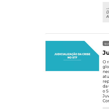
.
D
A
qua
Ju
O r
glo
nec
atu
rep
da 
o S
Juv
Com