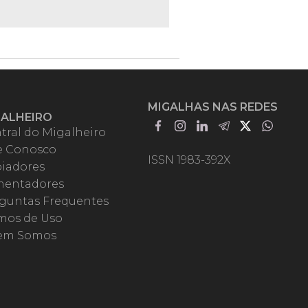
MIGALHAS NAS REDES
GALHEIRO
tral do Migalheiro
e Conosco
ISSN 1983-392X
iadores
entadores
guntas Frequentes
mos de Uso
em Somos