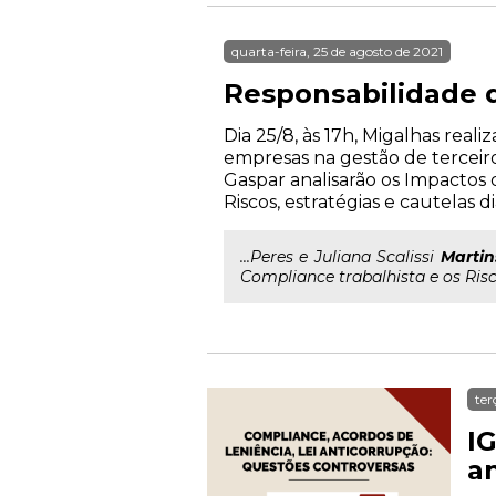
quarta-feira, 25 de agosto de 2021
Responsabilidade d
Dia 25/8, às 17h, Migalhas rea
empresas na gestão de terceiros
Gaspar analisarão os Impactos 
Riscos, estratégias e cautelas d
...Peres e Juliana Scalissi
Martin
Compliance trabalhista e os Risc
ter
IG
a