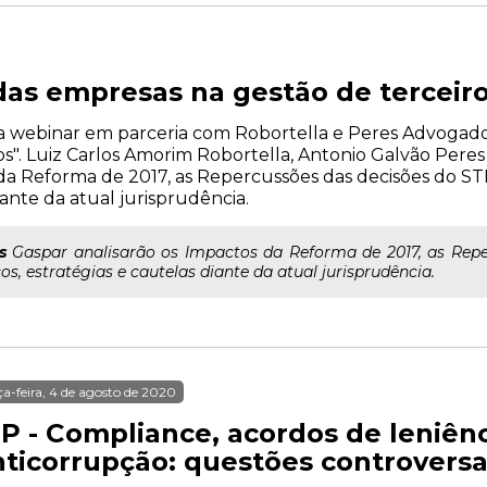
as empresas na gestão de terceir
liza webinar em parceria com Robortella e Peres Advogad
". Luiz Carlos Amorim Robortella, Antonio Galvão Peres e
da Reforma de 2017, as Repercussões das decisões do STF
iante da atual jurisprudência.
s
Gaspar analisarão os Impactos da Reforma de 2017, as Repe
os, estratégias e cautelas diante da atual jurisprudência.
ça-feira, 4 de agosto de 2020
P - Compliance, acordos de leniênci
nticorrupção: questões controvers