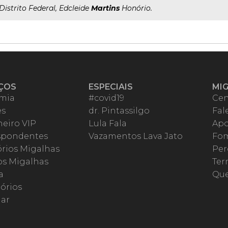
..Distrito Federal, Edcleide
Martins
Honório.
ÇOS
ESPECIAIS
MI
mia
#covid19
Cen
es
dr. Pintassilgo
Fal
eiro VIP
Lula Fala
Apo
spondentes
Vazamentos Lava Jato
Fom
órios Migalhas
Per
os Migalhas
Ter
a
Qu
órios
ar