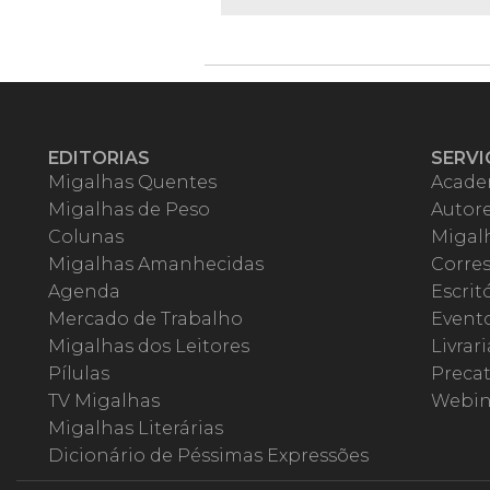
EDITORIAS
SERVI
Migalhas Quentes
Acade
Migalhas de Peso
Autor
Colunas
Migalh
Migalhas Amanhecidas
Corre
Agenda
Escrit
Mercado de Trabalho
Event
Migalhas dos Leitores
Livrari
Pílulas
Precat
TV Migalhas
Webin
Migalhas Literárias
Dicionário de Péssimas Expressões