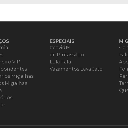
ÇOS
ESPECIAIS
MI
mia
#covid19
Cen
es
dr. Pintassilgo
Fal
eiro VIP
Lula Fala
Apo
spondentes
Vazamentos Lava Jato
Fom
órios Migalhas
Per
os Migalhas
Ter
a
Qu
órios
ar