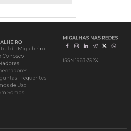
MIGALHAS NAS REDES
GALHEIRO
tral do Migalheiro
e Conosco
ISSN 1983-392X
iadores
entadores
guntas Frequentes
mos de Uso
em Somos