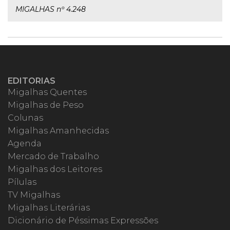
MIGALHAS nº 4.248
EDITORIAS
Migalhas Quentes
Migalhas de Peso
Colunas
Migalhas Amanhecidas
Agenda
Mercado de Trabalho
Migalhas dos Leitores
Pílulas
TV Migalhas
Migalhas Literárias
Dicionário de Péssimas Expressões