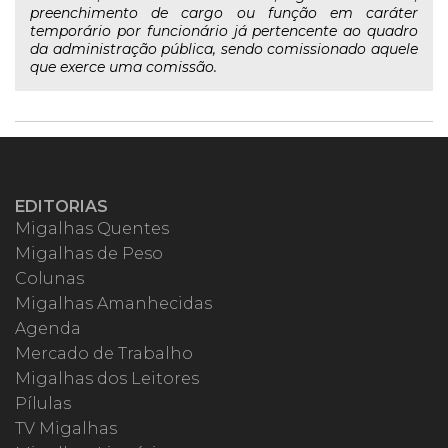
preenchimento de cargo ou função em caráter
temporário por funcionário já pertencente ao quadro
da administração pública, sendo comissionado aquele
que exerce uma comissão.
EDITORIAS
Migalhas Quentes
Migalhas de Peso
Colunas
Migalhas Amanhecidas
Agenda
Mercado de Trabalho
Migalhas dos Leitores
Pílulas
TV Migalhas