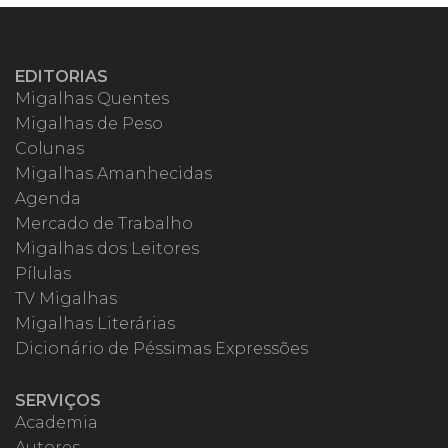
EDITORIAS
Migalhas Quentes
Migalhas de Peso
Colunas
Migalhas Amanhecidas
Agenda
Mercado de Trabalho
Migalhas dos Leitores
Pílulas
TV Migalhas
Migalhas Literárias
Dicionário de Péssimas Expressões
SERVIÇOS
Academia
Autores