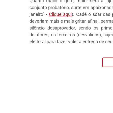
Quanto maior o grito, maior será a inj
conjunto probatório, surte em apaixonad
janeiro" -
Clique aqui
)
. Cadê o soar das 
deveriam mais e mais gritar, afinal, pe
silêncio desaprovador, sendo os prim
delatores, os terceiros (desvalidos), su
eleitoral para fazer valer a entrega de s