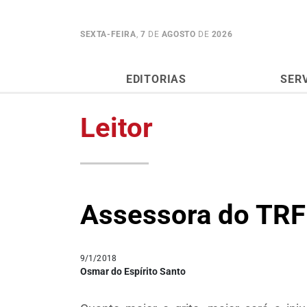
SEXTA-FEIRA
,
7
DE
AGOSTO
DE
2026
EDITORIAS
SER
Leitor
Assessora do TRF
9/1/2018
Osmar do Espírito Santo