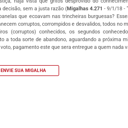
ustiça, haja vista que gritos desprovido do conhecime
a decisão, sem a justa razão
(
Migalhas 4.271
- 9/1/18 - 
panelas que ecoavam nas trincheiras burguesas? Esse
rmanecem corruptos, corrompidos e desvalidos, todos no
eiros (corruptos) conhecidos, os segundos conheced
jeito a toda sorte de abandono, aguardando a próxima m
eu voto, pagamento este que sera entregue a quem nada v
ENVIE SUA MIGALHA