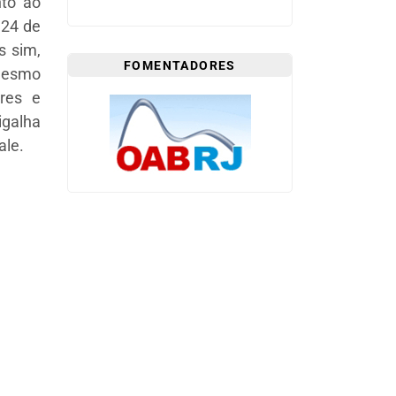
nto ao
"24 de
s sim,
FOMENTADORES
 mesmo
ores e
igalha
ale.