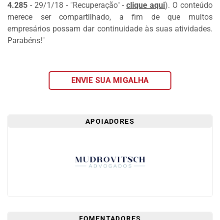
4.285
- 29/1/18 - "Recuperação"
-
clique aqui
)
. O conteúdo
DOS
merece ser compartilhado, a fim de que muitos
LEITORES
empresários possam dar continuidade às suas atividades.
AGENDA
Parabéns!"
MERCADO
DE
TRABALHO
ENVIE SUA MIGALHA
WEBINAR
TV
APOIADORES
MIGALHAS
QUEM
SOMOS
SERVIÇOS
AUTOR
MIGALHAS
FOMENTADORES