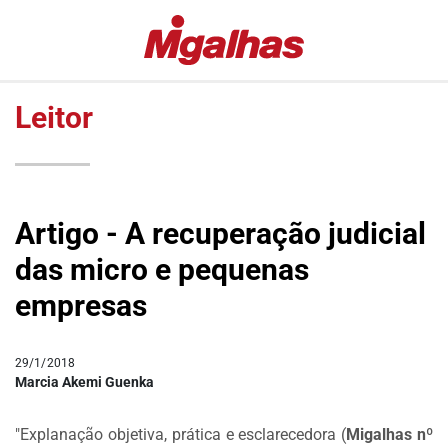
EDITORIAS
MIGALHAS
ESPECIAIS
QUENTES
Leitor
#COVID19
MIGALHAS
DE
LULA
PESO
FALA
MIGALHAS
VAZAMENTOS
Artigo - A recuperação judicial
AMANHECIDAS
LAVA
das micro e pequenas
JATO
PÍLULAS
empresas
DR.
COLUNAS
PINTASSILGO
AUTORES
|
29/1/2018
Marcia Akemi Guenka
AUTORES
VIP
"Explanação objetiva, prática e esclarecedora
(
Migalhas nº
MIGALHAS