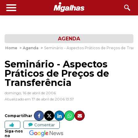
AGENDA
Home
>
Agenda
>
Seminário - Aspectos Práticos de Preços de Trans
Seminário - Aspectos
Práticos de Preços de
Transferência
domingo, 16 de abril de 2006
Atualizado em 17 de abril de 2006 13:57
Compartilhar
Comentar
Siga-nos
no