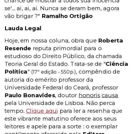
chance de mostrar a todos sua inocência
se'... ai, ai, ai. Nunca se deram bem, agora
vão brigar ?"
Ramalho Ortigão
Lauda Legal
Hoje, em nossa coluna, obra que
Roberta
Resende
reputa primordial para o
estudioso do Direito Público, da chamada
Teoria Geral do Estado. Trata-se de "
Ciência
Política
"
, compêndio de
(17ª edição - 550p.)
autoria do emérito professor da
Universidade Federal do Ceará, professor
Paulo Bonavides
, doutor
honoris
causa
pela Universidade de Lisboa. Não perca
tempo.
Clique aqui
para ler a resenha que
este vibrante matutino oferece aos seus
leitores e apele para a sorte : o exemplar