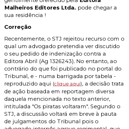
gentilmente oferecido pela
Editora
Malheiros Editores Ltda.
pode chegar a
sua residência !
Correção
Recentemente, o STJ rejeitou recurso com o
qual um advogado pretendia ver discutido
o seu pedido de indenização contra a
Editora Abril (Ag 1326243). No entanto, ao
contrário do que foi publicado no portal do
Tribunal, e - numa barrigada por tabela -
reproduzido aqui
, a decisão trata
(
cli
que aqui
)
de ação baseada em reportagem diversa
daquela mencionada no texto anterior,
intitulada "Os piratas voltaram". Segundo o
STJ, a discussão voltará em breve à pauta
de julgamentos do Tribunal pois o
advogado interpôs agravo regimental, que