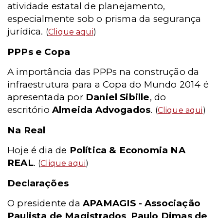
atividade estatal de planejamento,
especialmente sob o prisma da segurança
jurídica.
(
Clique aqui
)
PPPs e Copa
A importância das PPPs na construção da
infraestrutura para a Copa do Mundo 2014 é
apresentada por
Daniel Sibille
, do
escritório
Almeida Advogados
.
(
Clique aqui
)
Na Real
Hoje é dia de
Política & Economia NA
REAL
.
(
Clique aqui
)
Declarações
O presidente da
APAMAGIS - Associação
Paulista de Magistrados
,
Paulo Dimas de