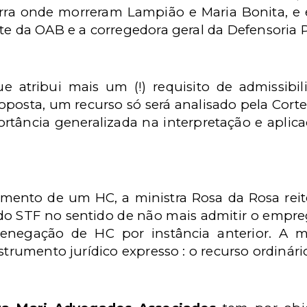
rra onde morreram Lampião e Maria Bonita, e 
te da OAB e a corregedora geral da Defensoria P
e atribui mais um (!) requisito de admissib
oposta, um recurso só será analisado pela Cort
rtância generalizada na interpretação e aplicaç
mento de um HC, a ministra Rosa da Rosa reit
 do STF no sentido de não mais admitir o empr
denegação de HC por instância anterior. A m
strumento jurídico expresso : o recurso ordinári