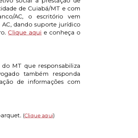
tivo social a prestação de
a cidade de Cuiabá/MT e com
nco/AC, o escritório vem
 AC, dando suporte jurídico
ro.
Clique aqui
e conheça o
i do MT que responsabiliza
dvogado também responda
stação de informações com
arquet.
(
Clique aqui
)