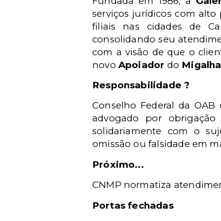
Fundada em 1986, a
Gale
serviços jurídicos com alt
filiais nas cidades de 
consolidando seu atendimen
com a visão de que o clie
novo
Apoiador
do
Migalha
Responsabilidade ?
Conselho Federal da OAB q
advogado por obrigação
solidariamente com o suj
omissão ou falsidade em mat
Próximo...
CNMP normatiza atendimen
Portas fechadas