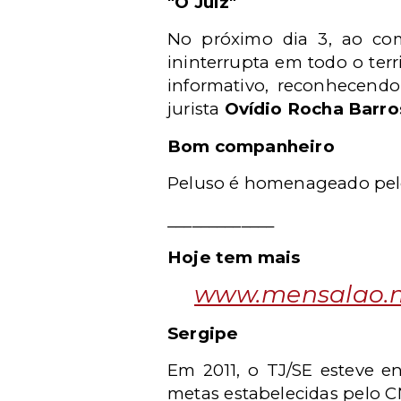
"O Juiz"
No próximo dia 3, ao com
ininterrupta em todo o terri
informativo, reconhecendo 
jurista
Ovídio Rocha Barro
Bom companheiro
Peluso é homenageado pelo
_____________
Hoje tem mais
www.mensalao.m
Sergipe
Em 2011, o TJ/SE esteve e
metas estabelecidas pelo CN