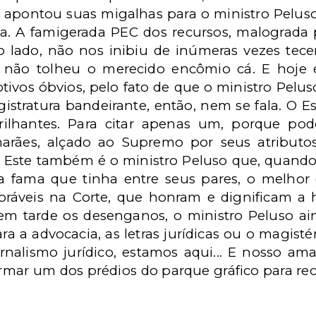
 apontou suas migalhas para o ministro Peluso
a. A famigerada PEC dos recursos, malograda 
o lado, não nos inibiu de inúmeras vezes tecer
lá não tolheu o merecido encômio cá. E hoje
tivos óbvios, pelo fato de que o ministro Pelu
agistratura bandeirante, então, nem se fala. O E
ilhantes. Para citar apenas um, porque pod
rães, alçado ao Supremo por seus atributo
ca. Este também é o ministro Peluso que, quando
ada fama que tinha entre seus pares, o melhor
oráveis na Corte, que honram e dignificam a
em tarde os desenganos, o ministro Peluso ai
ara a advocacia, as letras jurídicas ou o magisté
rnalismo jurídico, estamos aqui... E nosso a
rmar um dos prédios do parque gráfico para rec