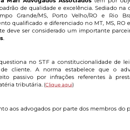
ra Mari Advogados Associados
tem por obje
o padrão de qualidade e excelência. Sediado n
Campo Grande/MS, Porto Velho/RO e Rio Bra
to qualificado e diferenciado no MT, MS, RO e
nte deve ser considerado um importante parcei
s
.
uestiona no STF a constitucionalidade de le
 de cliente. A norma estabelece que o a
eito passivo por infrações referentes à pre
éria tributária.
(
Clique aqui
)
to aos advogados por parte dos membros do p