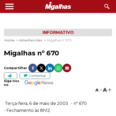
INFORMATIVO
Home
>
Amanhecidas
>
Migalhas nº 670
Migalhas nº 670
Compartilhar
Comentar
Siga-nos
no
A
A
Terça-feira, 6 de maio
de 2003
- nº 670
- Fechamento às 8h12.