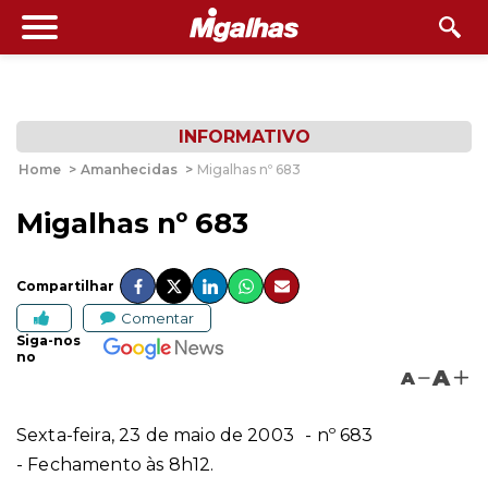
INFORMATIVO
Home
>
Amanhecidas
>
Migalhas nº 683
Migalhas nº 683
Compartilhar
Comentar
Siga-nos
no
A
A
Sexta-feira, 23 de maio
de 2003
- nº 683
- Fechamento às 8h12.